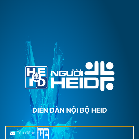
DIỄN ĐÀN NỘI BỘ HEID