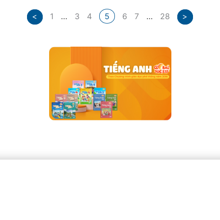
<
1
…
3
4
5
6
7
…
28
>