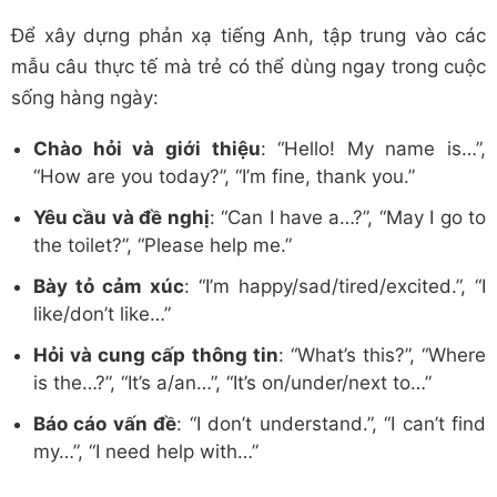
Để xây dựng phản xạ tiếng Anh, tập trung vào các
mẫu câu thực tế mà trẻ có thể dùng ngay trong cuộc
sống hàng ngày:
Chào hỏi và giới thiệu
: “Hello! My name is…”,
“How are you today?”, “I’m fine, thank you.”
Yêu cầu và đề nghị
: “Can I have a…?”, “May I go to
the toilet?”, “Please help me.”
Bày tỏ cảm xúc
: “I’m happy/sad/tired/excited.”, “I
like/don’t like…”
Hỏi và cung cấp thông tin
: “What’s this?”, “Where
is the…?”, “It’s a/an…”, “It’s on/under/next to…”
Báo cáo vấn đề
: “I don’t understand.”, “I can’t find
my…”, “I need help with…”