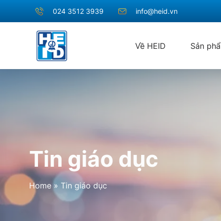
024 3512 3939
info@heid.vn
Về HEID
Sản ph
Tin giáo dục
Home
»
Tin giáo dục