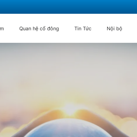
ẩm
Quan hệ cổ đông
Tin Tức
Nội bộ