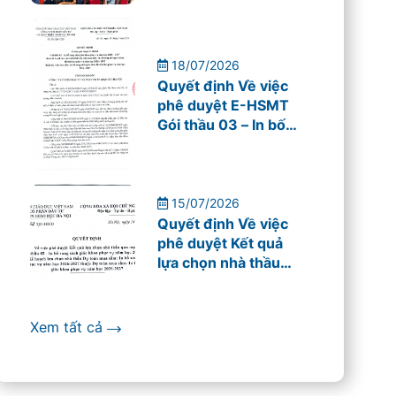
cho giáo viên
Trường THPT Mỹ
Đình
18/07/2026
Quyết định Về việc
phê duyệt E-HSMT
Gói thầu 03 – In bố
sung sách giáo khoa
phục vụ năm học
2026 – 2027
15/07/2026
Quyết định Về việc
phê duyệt Kết quả
lựa chọn nhà thầu
qua mạng
Xem tất cả