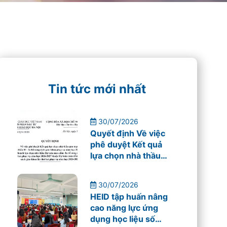
Tin tức mới nhất
30/07/2026
Quyết định Về việc
phê duyệt Kết quả
lựa chọn nhà thầu
qua mạng Gói thầu
03 – In bổ sung sách
30/07/2026
giáo khoa phục vụ
HEID tập huấn nâng
năm học 2026-
cao năng lực ứng
2027
dụng học liệu số