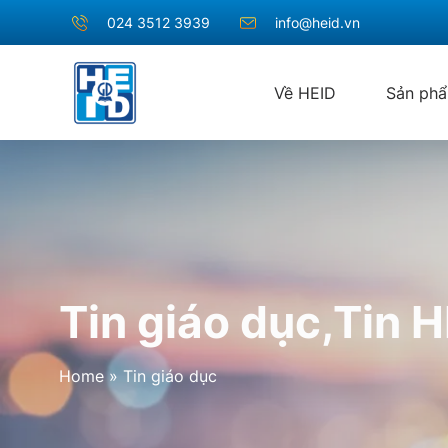
024 3512 3939
info@heid.vn
Về HEID
Sản ph
Tin giáo dục
,
Tin H
Home
»
Tin giáo dục