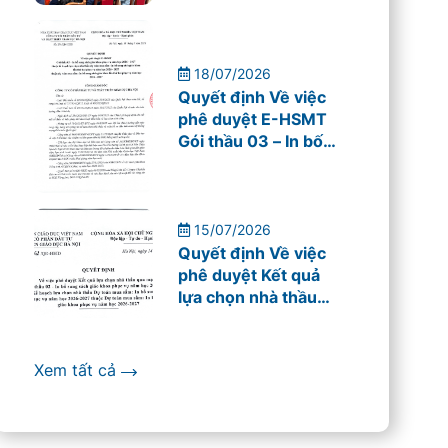
cho giáo viên
Trường THPT Mỹ
Đình
18/07/2026
Quyết định Về việc
phê duyệt E-HSMT
Gói thầu 03 – In bố
sung sách giáo khoa
phục vụ năm học
2026 – 2027
15/07/2026
Quyết định Về việc
phê duyệt Kết quả
lựa chọn nhà thầu
qua mạng
Xem tất cả