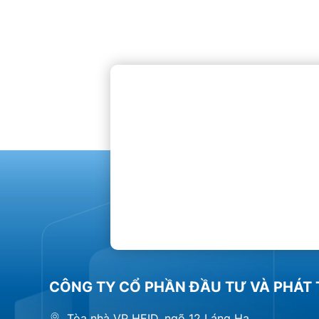
CÔNG TY CỔ PHẦN ĐẦU TƯ VÀ PHÁT 
Tòa nhà VP HEID, ngõ 12 Láng Hạ,