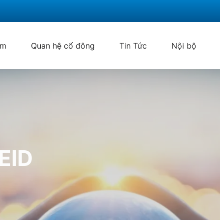
ẩm
Quan hệ cổ đông
Tin Tức
Nội bộ
EID