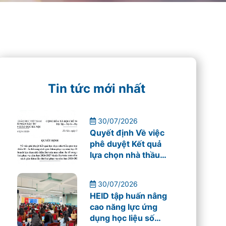
Tin tức mới nhất
30/07/2026
Quyết định Về việc
phê duyệt Kết quả
lựa chọn nhà thầu
qua mạng Gói thầu
03 – In bổ sung sách
30/07/2026
giáo khoa phục vụ
HEID tập huấn nâng
năm học 2026-
cao năng lực ứng
2027
dụng học liệu số