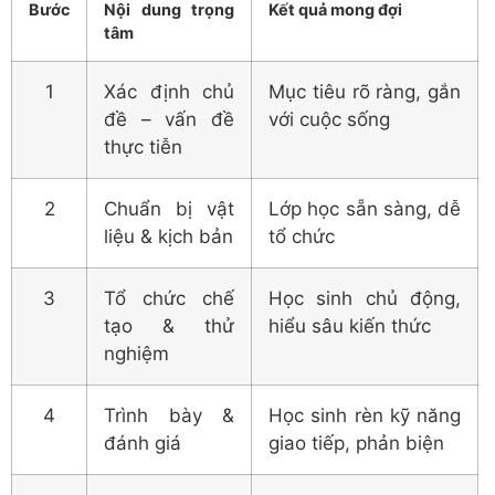
Bước
Nội dung trọng
Kết quả mong đợi
tâm
1
Xác định chủ
Mục tiêu rõ ràng, gắn
đề – vấn đề
với cuộc sống
thực tiễn
2
Chuẩn bị vật
Lớp học sẵn sàng, dễ
liệu & kịch bản
tổ chức
3
Tổ chức chế
Học sinh chủ động,
tạo & thử
hiểu sâu kiến thức
nghiệm
4
Trình bày &
Học sinh rèn kỹ năng
đánh giá
giao tiếp, phản biện