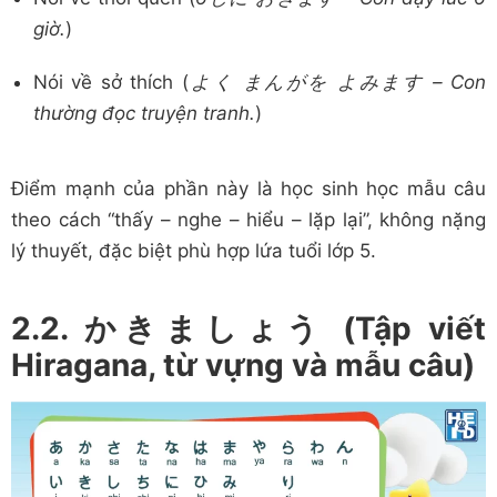
giờ.
)
Nói về sở thích (
よく まんがを よみます – Con
thường đọc truyện tranh.
)
Điểm mạnh của phần này là học sinh học mẫu câu
theo cách “thấy – nghe – hiểu – lặp lại”, không nặng
lý thuyết, đặc biệt phù hợp lứa tuổi lớp 5.
2.2. かきましょう (Tập viết
Hiragana, từ vựng và mẫu câu)