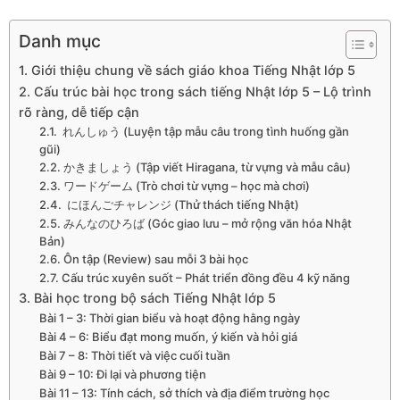
Danh mục
1. Giới thiệu chung về sách giáo khoa Tiếng Nhật lớp 5
2. Cấu trúc bài học trong sách tiếng Nhật lớp 5 – Lộ trình
rõ ràng, dễ tiếp cận
2.1. れんしゅう (Luyện tập mẫu câu trong tình huống gần
gũi)
2.2. かきましょう (Tập viết Hiragana, từ vựng và mẫu câu)
2.3. ワードゲーム (Trò chơi từ vựng – học mà chơi)
2.4. にほんごチャレンジ (Thử thách tiếng Nhật)
2.5. みんなのひろば (Góc giao lưu – mở rộng văn hóa Nhật
Bản)
2.6. Ôn tập (Review) sau mỗi 3 bài học
2.7. Cấu trúc xuyên suốt – Phát triển đồng đều 4 kỹ năng
3. Bài học trong bộ sách Tiếng Nhật lớp 5
Bài 1 – 3: Thời gian biểu và hoạt động hằng ngày
Bài 4 – 6: Biểu đạt mong muốn, ý kiến và hỏi giá
Bài 7 – 8: Thời tiết và việc cuối tuần
Bài 9 – 10: Đi lại và phương tiện
Bài 11 – 13: Tính cách, sở thích và địa điểm trường học