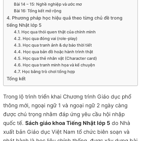
Bài 14 – 15: Nghề nghiệp và ước mơ
Bài 16: Tổng kết mở rộng
4. Phương pháp học hiệu quả theo từng chủ đề trong
tiếng Nhật lớp 5
4.1. Học qua thói quen thật của chính mình
4.2. Học qua đóng vai (role-play)
4.3. Học qua tranh ảnh & dự báo thời tiết
4.4. Học qua bản đồ hoặc hành trình thật
4.5. Học qua thẻ nhân vật (Character card)
4.6. Học qua tranh minh họa và kể chuyện
4.7. Học bằng trò chơi tổng hợp
Tổng kết
Trong lộ trình triển khai Chương trình Giáo dục phổ
thông mới, ngoại ngữ 1 và ngoại ngữ 2 ngày càng
được chú trọng nhằm đáp ứng yêu cầu hội nhập
quốc tế.
Sách giáo khoa Tiếng Nhật lớp 5
do
Nhà
xuất bản Giáo dục Việt Nam
tổ chức biên soạn và
phát hành là học liệu chính thống, được xây dựng bài