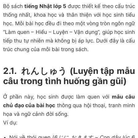
Bộ sách
tiếng Nhật lớp 5
được thiết kế theo cấu trúc
thống nhất, khoa học và thân thiện với học sinh tiểu
học. Mỗi bài học đều đi theo một vòng tròn ngôn ngữ
“Làm quen – Hiểu – Luyện – Vận dụng”, giúp học sinh
tiếp thu tự nhiên mà không bị áp lực. Dưới đây là cấu
trúc chung của mỗi bài trong sách.
2.1. れんしゅう (Luyện tập mẫu
câu trong tình huống gần gũi)
Ở phần này, học sinh được làm quen với
mẫu câu
chủ đạo của bài học
thông qua hội thoại, tranh minh
họa và ngữ cảnh đời sống.
Ví dụ:
Nói về thói quen (
6じに おきます – Con dậy lúc 6