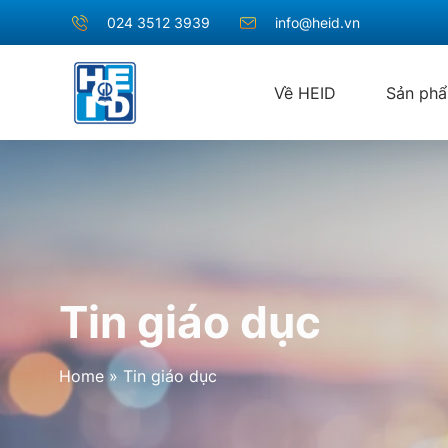
024 3512 3939
info@heid.vn
Về HEID
Sản ph
Tin giáo dục
Home
»
Tin giáo dục