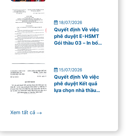
cho giáo viên
Trường THPT Mỹ
Đình
18/07/2026
Quyết định Về việc
phê duyệt E-HSMT
Gói thầu 03 – In bố
sung sách giáo khoa
phục vụ năm học
2026 – 2027
15/07/2026
Quyết định Về việc
phê duyệt Kết quả
lựa chọn nhà thầu
qua mạng
Xem tất cả