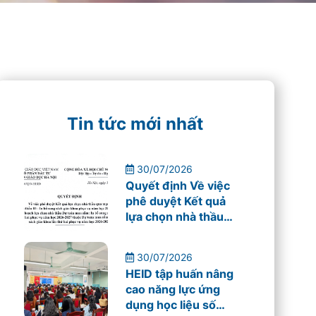
Tin tức mới nhất
30/07/2026
Quyết định Về việc
phê duyệt Kết quả
lựa chọn nhà thầu
qua mạng Gói thầu
03 – In bổ sung sách
30/07/2026
giáo khoa phục vụ
HEID tập huấn nâng
năm học 2026-
cao năng lực ứng
2027
dụng học liệu số