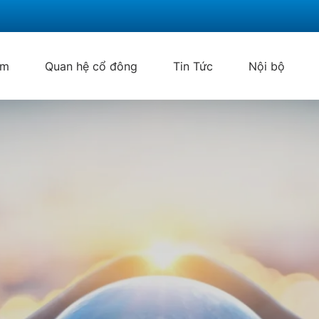
ẩm
Quan hệ cổ đông
Tin Tức
Nội bộ