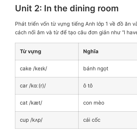
Unit 2: In the dining room
Phát triển vốn từ vựng tiếng Anh lớp 1 về đồ ăn 
cách nối âm và từ để tạo câu đơn giản như “I hav
Từ vựng
Nghĩa
cake /keɪk/
bánh ngọt
car /kɑː(r)/
ô tô
cat /kæt/
con mèo
cup /kʌp/
cái cốc