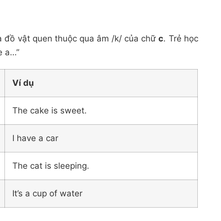
và đồ vật quen thuộc qua âm /k/ của chữ
c
. Trẻ học
e a…”
Ví dụ
The cake is sweet.
I have a car
The cat is sleeping.
It’s a cup of water