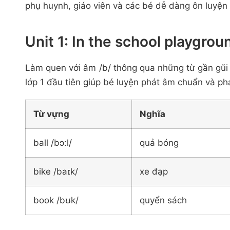
phụ huynh, giáo viên và các bé dễ dàng ôn luyện
Unit 1: In the school playgrou
Làm quen với âm /b/ thông qua những từ gần gũi 
lớp 1 đầu tiên giúp bé luyện phát âm chuẩn và phá
Từ vựng
Nghĩa
ball /bɔːl/
quả bóng
bike /baɪk/
xe đạp
book /bʊk/
quyển sách