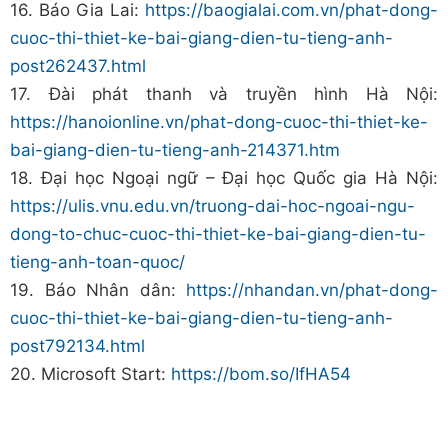
16. Báo Gia Lai:
https://baogialai.com.vn/phat-dong-
cuoc-thi-thiet-ke-bai-giang-dien-tu-tieng-anh-
post262437.html
17. Đài phát thanh và truyền hình Hà Nội:
https://hanoionline.vn/phat-dong-cuoc-thi-thiet-ke-
bai-giang-dien-tu-tieng-anh-214371.htm
18. Đại học Ngoại ngữ – Đại học Quốc gia Hà Nội:
https://ulis.vnu.edu.vn/truong-dai-hoc-ngoai-ngu-
dong-to-chuc-cuoc-thi-thiet-ke-bai-giang-dien-tu-
tieng-anh-toan-quoc/
19. Báo Nhân dân:
https://nhandan.vn/phat-dong-
cuoc-thi-thiet-ke-bai-giang-dien-tu-tieng-anh-
post792134.html
20. Microsoft Start:
https://bom.so/IfHA54