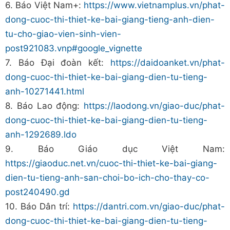
6. Báo Việt Nam+:
https://www.vietnamplus.vn/phat-
dong-cuoc-thi-thiet-ke-bai-giang-tieng-anh-dien-
tu-cho-giao-vien-sinh-vien-
post921083.vnp#google_vignette
7. Báo Đại đoàn kết:
https://daidoanket.vn/phat-
dong-cuoc-thi-thiet-ke-bai-giang-dien-tu-tieng-
anh-10271441.html
8. Báo Lao động:
https://laodong.vn/giao-duc/phat-
dong-cuoc-thi-thiet-ke-bai-giang-dien-tu-tieng-
anh-1292689.ldo
9. Báo Giáo dục Việt Nam:
https://giaoduc.net.vn/cuoc-thi-thiet-ke-bai-giang-
dien-tu-tieng-anh-san-choi-bo-ich-cho-thay-co-
post240490.gd
10. Báo Dân trí:
https://dantri.com.vn/giao-duc/phat-
dong-cuoc-thi-thiet-ke-bai-giang-dien-tu-tieng-