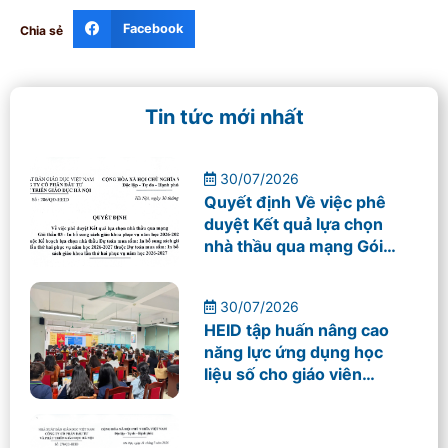
Facebook
Chia sẻ
Tin tức mới nhất
30/07/2026
Quyết định Về việc phê
duyệt Kết quả lựa chọn
nhà thầu qua mạng Gói
thầu 03 – In bổ sung sách
giáo khoa phục vụ năm
30/07/2026
học 2026-2027
HEID tập huấn nâng cao
năng lực ứng dụng học
liệu số cho giáo viên
Trường THPT Mỹ Đình