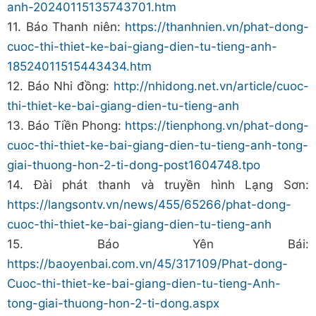
anh-20240115135743701.htm
11. Báo Thanh niên:
https://thanhnien.vn/phat-dong-
cuoc-thi-thiet-ke-bai-giang-dien-tu-tieng-anh-
18524011515443434.htm
12. Báo Nhi đồng:
http://nhidong.net.vn/article/cuoc-
thi-thiet-ke-bai-giang-dien-tu-tieng-anh
13. Báo Tiền Phong:
https://tienphong.vn/phat-dong-
cuoc-thi-thiet-ke-bai-giang-dien-tu-tieng-anh-tong-
giai-thuong-hon-2-ti-dong-post1604748.tpo
14. Đài phát thanh và truyền hình Lạng Sơn:
https://langsontv.vn/news/455/65266/phat-dong-
cuoc-thi-thiet-ke-bai-giang-dien-tu-tieng-anh
15. Báo Yên Bái:
https://baoyenbai.com.vn/45/317109/Phat-dong-
Cuoc-thi-thiet-ke-bai-giang-dien-tu-tieng-Anh-
tong-giai-thuong-hon-2-ti-dong.aspx