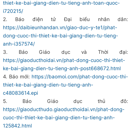
thiet-ke-bai-giang-dien-tu-tieng-anh-toan-quoc-
i720215/
2. Báo điện tử Đại biểu nhân dân:
https://daibieunhandan.vn/giao-duc–y-te1/phat-
dong-cuoc-thi-thiet-ke-bai-giang-dien-tu-tieng-
anh-i357574/
3. Báo Giáo dục và Thời đại:
https://giaoducthoidai.vn/phat-dong-cuoc-thi-thiet-
ke-bai-giang-dien-tu-tieng-anh-post668672.html
4. Báo mới:
https://baomoi.com/phat-dong-cuoc-thi-
thiet-ke-bai-giang-dien-tu-tieng-anh-
c48083614.epi
5. Báo Giáo dục thủ đô:
https://giaoducthudo.giaoducthoidai.vn/phat-dong-
cuoc-thi-thiet-ke-bai-giang-dien-tu-tieng-anh-
125842.html