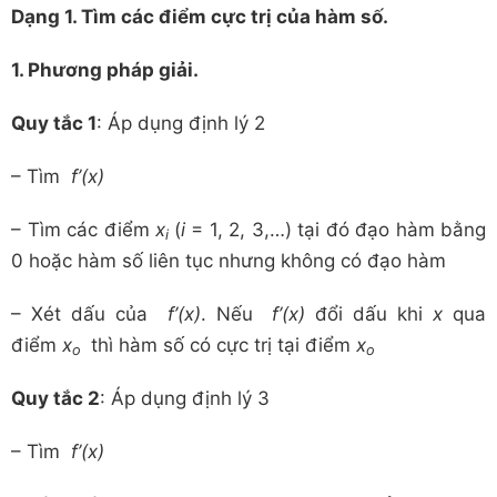
Dạng 1. Tìm các điểm cực trị của hàm số.
1. Phương pháp giải.
Quy tắc 1
: Áp dụng định lý 2
– Tìm
f’(x)
– Tìm các điểm
x
(
i
= 1, 2, 3,…) tại đó đạo hàm bằng
i
0 hoặc hàm số liên tục nhưng không có đạo hàm
– Xét dấu của
f’(x)
. Nếu
f’(x)
đổi dấu khi
x
qua
điểm
x
thì hàm số có cực trị tại điểm
x
o
o
Quy tắc 2
: Áp dụng định lý 3
– Tìm
f’(x)