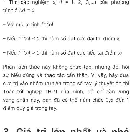
– Tìm các nghiệm
x
(
i
= 1, 2, 3,…) của phương
i
trình
f
‘
(x) = 0
– Với mỗi
x
tính
f
”
(x
)
i
i
– Nếu
f
”
(x
) < 0
thì hàm số đạt cực đại tại điểm
x
i
i
– Nếu
f
”
(x
) > 0
thì hàm số đạt cực tiểu tại điểm
x
i
i
Phần kiến thức này không phức tạp, nhưng đòi hỏi
sự hiểu đúng và thao tác cẩn thận. Vì vậy, hãy đưa
cực trị vào nhóm ưu tiên trong sổ tay lý thuyết ôn thi
Toán tốt nghiệp THPT của mình, bởi chỉ cần vững
vàng phần này, bạn đã có thể nắm chắc 0,5 đến 1
điểm quý giá trong tay.
3. Giá trị lớn nhất và nhỏ