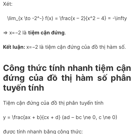
Xét:
\lim_{x \to -2^-} f(x) = \frac{x – 2}{x^2 – 4} = -\infty
⇒
x
=
−
2
là
tiệm cận đứng
.
Kết luận:
x
=
−
2
là tiệm cận đứng của đồ thị hàm số.
Công thức tính nhanh tiệm cận
đứng của đồ thị hàm số phân
tuyến tính
Tiệm cận đứng của đồ thị phân tuyến tính
y = \frac{ax + b}{cx + d}
(ad – bc \ne 0, c \ne 0)
được tính nhanh bằng công thức: