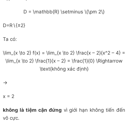
D = \mathbb{R} \setminus \{\pm 2\}
D
=
R
∖
{
±
2
}
Ta có:
\lim_{x \to 2} f(x) = \lim_{x \to 2} \frac{x – 2}{x^2 – 4} =
\lim_{x \to 2} \frac{1}{x – 2} = \frac{1}{0} \Rightarrow
\text{không xác định}
→
x = 2
không là tiệm cận đứng
vì giới hạn không tiến đến
vô cực.