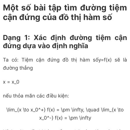
Một số bài tập tìm đường tiệm
cận đứng của đồ thị hàm số
Dạng 1: Xác định đường tiệm cận
đứng dựa vào định nghĩa
Ta có: Tiệm cận đứng đồ thị hàm số
y
=
f
(
x
)
sẽ là
đường thẳng
x = x_0
nếu thỏa mãn các điều kiện:
\lim_{x \to x_0^+} f(x) = \pm \infty, \quad \lim_{x \to
x_0^-} f(x) = \pm \infty