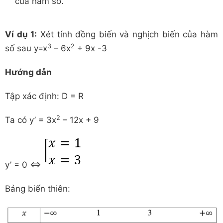
của hàm số.
Ví dụ 1:
Xét tính đồng biến và nghịch biến của hàm
3
2
số sau y=x
– 6x
+ 9x -3
Hướng dẫn
Tập xác định: D = R
2
Ta có y’ = 3x
– 12x + 9
y’ = 0 ⇔
Bảng biến thiên: