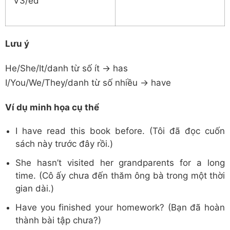
V3/ed
Lưu ý
He/She/It/danh từ số ít → has
I/You/We/They/danh từ số nhiều → have
Ví dụ minh họa cụ thể
I have read this book before. (Tôi đã đọc cuốn
sách này trước đây rồi.)
She hasn’t visited her grandparents for a long
time. (Cô ấy chưa đến thăm ông bà trong một thời
gian dài.)
Have you finished your homework? (Bạn đã hoàn
thành bài tập chưa?)