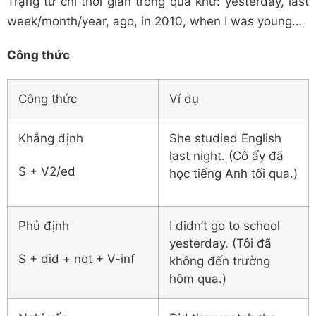
Trạng từ chỉ thời gian trong quá khứ: yesterday, last
week/month/year, ago, in 2010, when I was young…
Công thức
Công thức
Ví dụ
Khẳng định
She studied English
last night. (Cô ấy đã
S + V2/ed
học tiếng Anh tối qua.)
Phủ định
I didn’t go to school
yesterday. (Tôi đã
S + did + not + V-inf
không đến trường
hôm qua.)