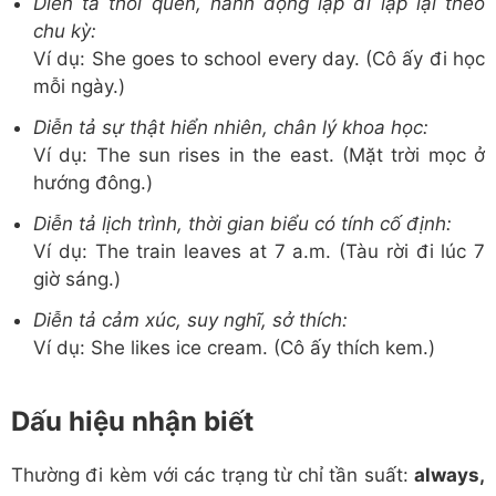
Diễn tả thói quen, hành động lặp đi lặp lại theo
chu kỳ:
Ví dụ: She goes to school every day. (Cô ấy đi học
mỗi ngày.)
Diễn tả sự thật hiển nhiên, chân lý khoa học:
Ví dụ: The sun rises in the east. (Mặt trời mọc ở
hướng đông.)
Diễn tả lịch trình, thời gian biểu có tính cố định:
Ví dụ: The train leaves at 7 a.m. (Tàu rời đi lúc 7
giờ sáng.)
Diễn tả cảm xúc, suy nghĩ, sở thích:
Ví dụ: She likes ice cream. (Cô ấy thích kem.)
Dấu hiệu nhận biết
Thường đi kèm với các trạng từ chỉ tần suất:
always,