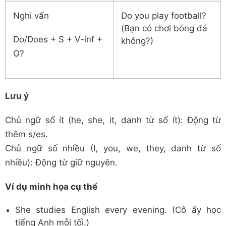
Nghi vấn
Do you play football?
(Bạn có chơi bóng đá
Do/Does + S + V-inf +
không?)
O?
Lưu ý
Chủ ngữ số ít (he, she, it, danh từ số ít): Động từ
thêm s/es.
Chủ ngữ số nhiều (I, you, we, they, danh từ số
nhiều): Động từ giữ nguyên.
Ví dụ minh họa cụ thể
She studies English every evening. (Cô ấy học
tiếng Anh mỗi tối.)