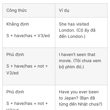
Công thức
Ví dụ
Khẳng định
She has visited
London. (Cô ấy đã
S + have/has + V3/ed
đến London.)
Phủ định
I haven’t seen that
movie. (Tôi chưa xem
S + have/has + not +
bộ phim đó.)
V3/ed
Phủ định
Have you ever been
to Japan? (Bạn đã
S + have/has + not +
từng đến Nhật chưa?)