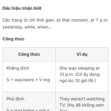
Dấu hiệu nhận biết
Các trạng từ chỉ thời gian: at that moment, at 7 p.m.
yesterday, while, when…
Công thức
Công thức
Ví dụ
Khẳng định
She was sleeping at
10 p.m. (Cô ấy đang
S + was/were + V-ing
ngủ lúc 10 giờ tối.)
Phủ định
They weren’t watching
TV. (Họ đã không xem
S + was/were + not +