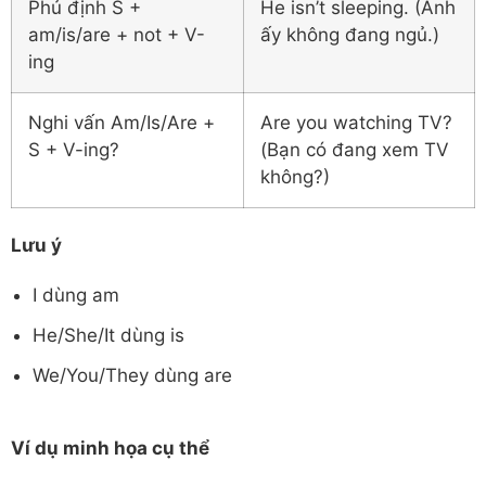
Phủ định S +
He isn’t sleeping. (Anh
am/is/are + not + V-
ấy không đang ngủ.)
ing
Nghi vấn Am/Is/Are +
Are you watching TV?
S + V-ing?
(Bạn có đang xem TV
không?)
Lưu ý
I dùng am
He/She/It dùng is
We/You/They dùng are
Ví dụ minh họa cụ thể