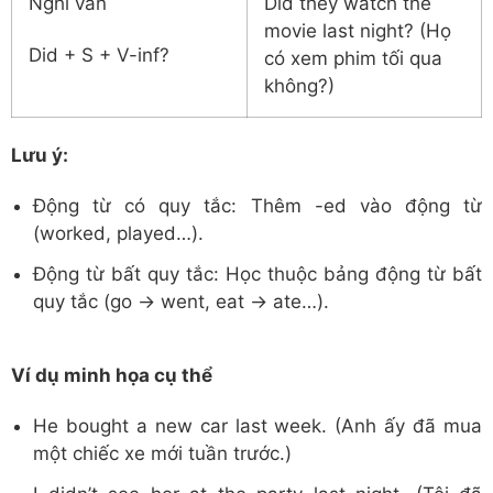
Nghi vấn
Did they watch the
movie last night? (Họ
Did + S + V-inf?
có xem phim tối qua
không?)
Lưu ý:
Động từ có quy tắc: Thêm -ed vào động từ
(worked, played…).
Động từ bất quy tắc: Học thuộc bảng động từ bất
quy tắc (go → went, eat → ate…).
Ví dụ minh họa cụ thể
He bought a new car last week. (Anh ấy đã mua
một chiếc xe mới tuần trước.)