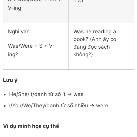
TV.)
V-ing
Nghi vấn
Was he reading a
book? (Anh ấy có
Was/Were + S + V-
đang đọc sách
ing?
không?)
Lưu ý
He/She/It/danh từ số ít → was
I/You/We/They/danh từ số nhiều → were
Ví dụ minh họa cụ thể