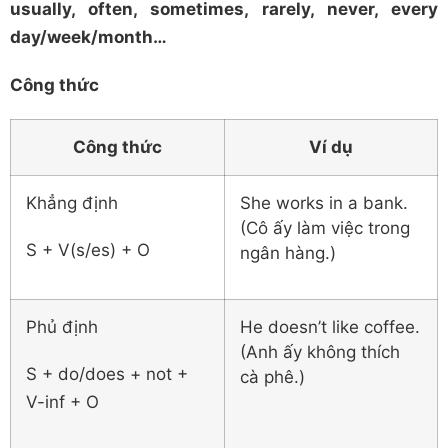
usually, often, sometimes, rarely, never, every
day/week/month…
Công thức
Công thức
Ví dụ
Khẳng định
She works in a bank.
(Cô ấy làm việc trong
S + V(s/es) + O
ngân hàng.)
Phủ định
He doesn’t like coffee.
(Anh ấy không thích
S + do/does + not +
cà phê.)
V-inf + O