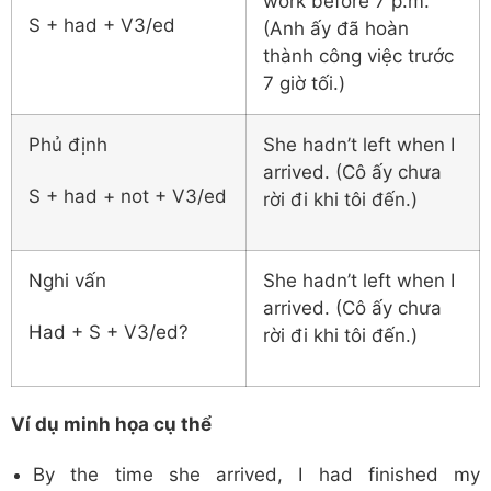
work before 7 p.m.
S + had + V3/ed
(Anh ấy đã hoàn
thành công việc trước
7 giờ tối.)
Phủ định
She hadn’t left when I
arrived. (Cô ấy chưa
S + had + not + V3/ed
rời đi khi tôi đến.)
Nghi vấn
She hadn’t left when I
arrived. (Cô ấy chưa
Had + S + V3/ed?
rời đi khi tôi đến.)
Ví dụ minh họa cụ thể
By the time she arrived, I had finished my