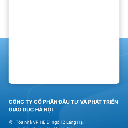
CÔNG TY CỔ PHẦN ĐẦU TƯ VÀ PHÁT TRIỂN
GIÁO DỤC HÀ NỘI
Tòa nhà VP HEID, ngõ 12 Láng Hạ,