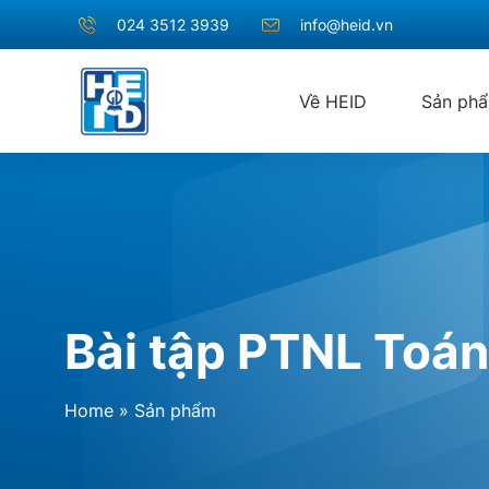
024 3512 3939
info@heid.vn
Về HEID
Sản ph
Bài tập PTNL Toán
Home
»
Sản phẩm