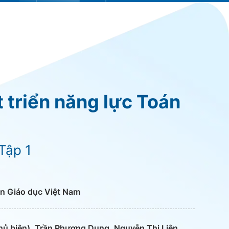
t triển năng lực Toán
Tập 1
n Giáo dục Việt Nam
ủ biên), Trần Phương Dung, Nguyễn Thị Liên,