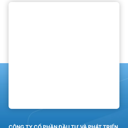
CÔNG TY CỔ PHẦN ĐẦU TƯ VÀ PHÁT TRIỂN