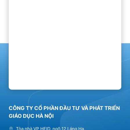
CÔNG TY CỔ PHẦN ĐẦU TƯ VÀ PHÁT TRIỂN
GIÁO DỤC HÀ NỘI
Tòa nhà VP HEID, ngõ 12 Láng Hạ,