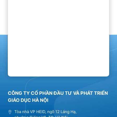
CÔNG TY CỔ PHẦN ĐẦU TƯ VÀ PHÁT TRIỂN
GIÁO DỤC HÀ NỘI
Tòa nhà VP HEID, ngõ 12 Láng Hạ,