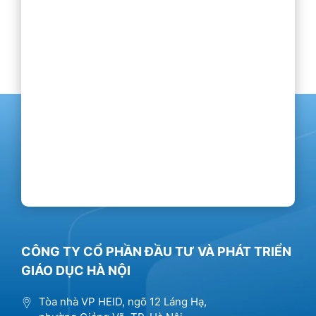
CÔNG TY CỔ PHẦN ĐẦU TƯ VÀ PHÁT TRIỂN
GIÁO DỤC HÀ NỘI
Tòa nhà VP HEID, ngõ 12 Láng Hạ,