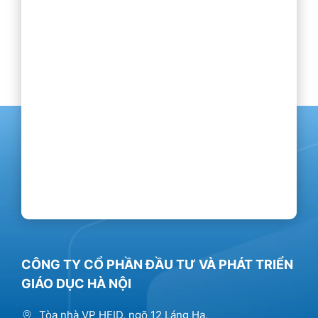
CÔNG TY CỔ PHẦN ĐẦU TƯ VÀ PHÁT TRIỂN
GIÁO DỤC HÀ NỘI
Tòa nhà VP HEID, ngõ 12 Láng Hạ,