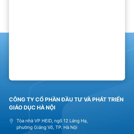
CÔNG TY CỔ PHẦN ĐẦU TƯ VÀ PHÁT TRIỂN
GIÁO DỤC HÀ NỘI
Tòa nhà VP HEID, ngõ 12 Láng Hạ,
phường Giảng Võ, TP. Hà Nội