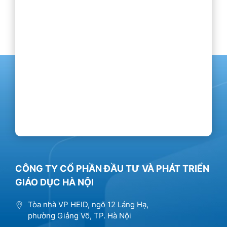
CÔNG TY CỔ PHẦN ĐẦU TƯ VÀ PHÁT TRIỂN
GIÁO DỤC HÀ NỘI
Tòa nhà VP HEID, ngõ 12 Láng Hạ,
phường Giảng Võ, TP. Hà Nội