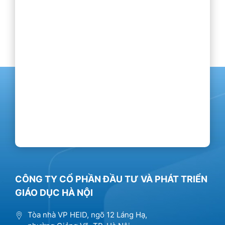
CÔNG TY CỔ PHẦN ĐẦU TƯ VÀ PHÁT TRIỂN
GIÁO DỤC HÀ NỘI
Tòa nhà VP HEID, ngõ 12 Láng Hạ,