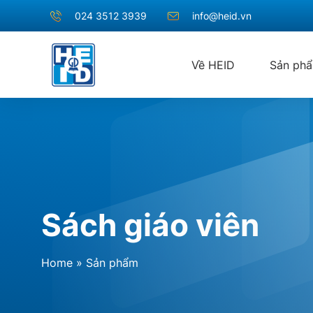
024 3512 3939
info@heid.vn
Về HEID
Sản ph
Sách giáo viên
Home
»
Sản phẩm