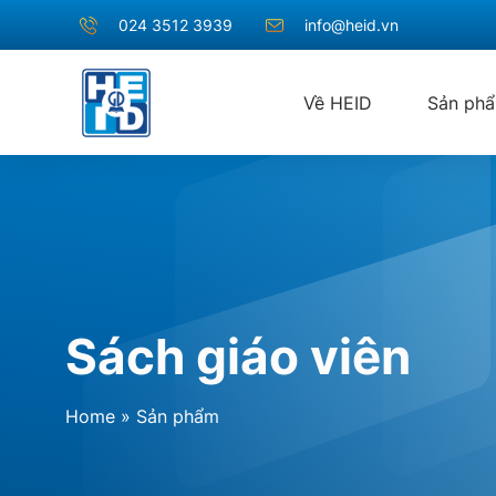
024 3512 3939
info@heid.vn
Về HEID
Sản ph
Sách giáo viên
Home
»
Sản phẩm