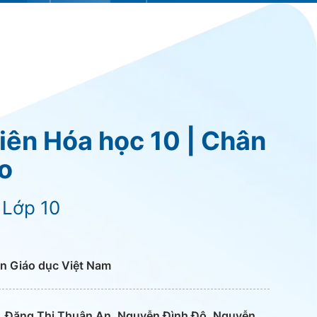
iên Hóa học 10 | Chân
ạo
 Lớp 10
n Giáo dục Việt Nam
, Đặng Thị Thuận An, Nguyễn Đình Độ, Nguyễn