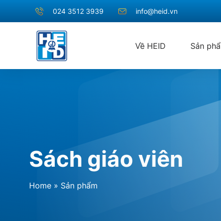
024 3512 3939
info@heid.vn
Về HEID
Sản ph
Sách giáo viên
Home
»
Sản phẩm