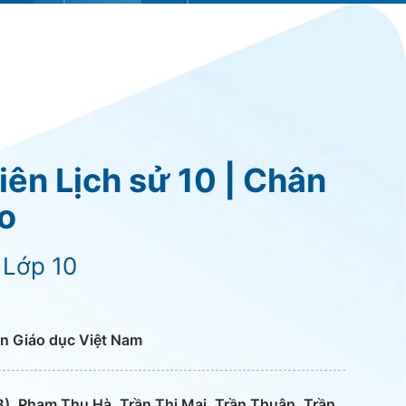
iên Lịch sử 10 | Chân
ạo
 Lớp 10
n Giáo dục Việt Nam
), Phạm Thu Hà, Trần Thị Mai, Trần Thuận, Trần