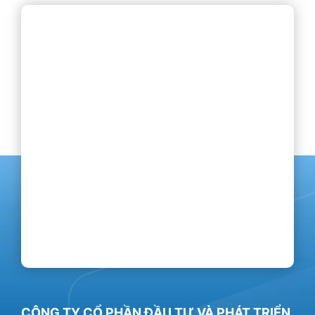
CÔNG TY CỔ PHẦN ĐẦU TƯ VÀ PHÁT TRIỂN