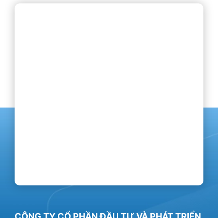
CÔNG TY CỔ PHẦN ĐẦU TƯ VÀ PHÁT TRIỂN