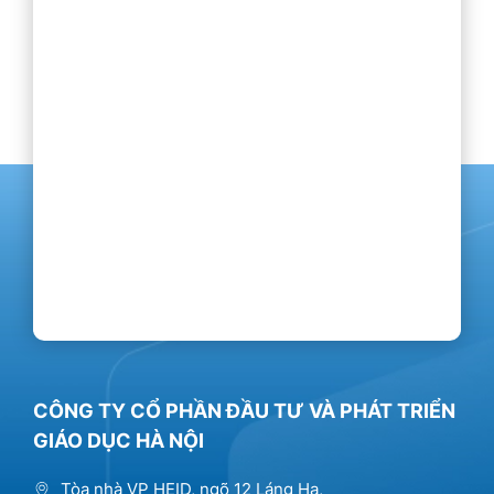
CÔNG TY CỔ PHẦN ĐẦU TƯ VÀ PHÁT TRIỂN
GIÁO DỤC HÀ NỘI
Tòa nhà VP HEID, ngõ 12 Láng Hạ,