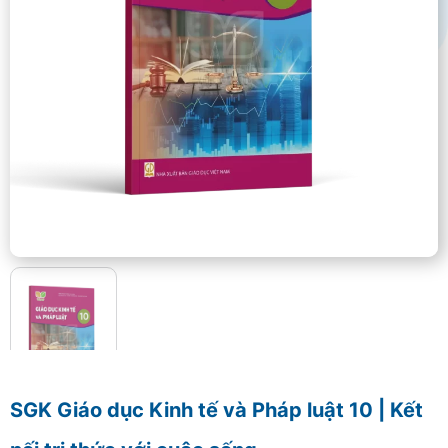
SGK Giáo dục Kinh tế và Pháp luật 10 | Kết