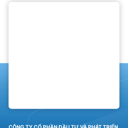
CÔNG TY CỔ PHẦN ĐẦU TƯ VÀ PHÁT TRIỂN