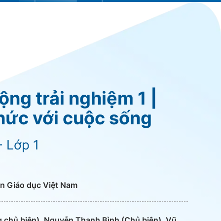
ng trải nghiệm 1 |
 thức với cuộc sống
- Lớp 1
n Giáo dục Việt Nam
 chủ biên), Nguyễn Thanh Bình (Chủ biên), Vũ