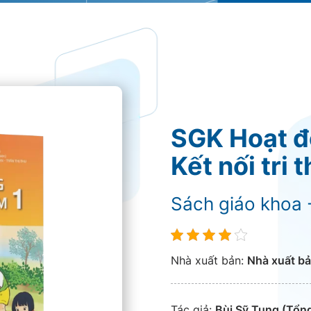
SGK Hoạt độ
Kết nối tri
Sách giáo khoa 
Nhà xuất bản:
Nhà xuất bả
Tác giả:
Bùi Sỹ Tụng (Tổng