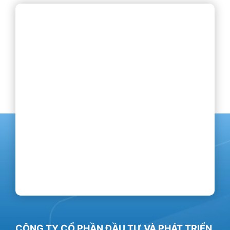
CÔNG TY CỔ PHẦN ĐẦU TƯ VÀ PHÁT TRIỂN