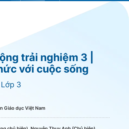
ng trải nghiệm 3 |
 thức với cuộc sống
 Lớp 3
n Giáo dục Việt Nam
ng chủ biên), Nguyễn Thụy Anh (Chủ biên),