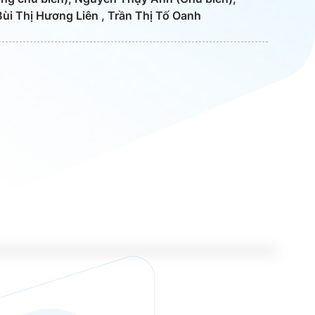
ùi Thị Hương Liên , Trần Thị Tố Oanh