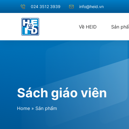
024 3512 3939
info@heid.vn
Về HEID
Sản ph
Sách giáo viên
Home
»
Sản phẩm