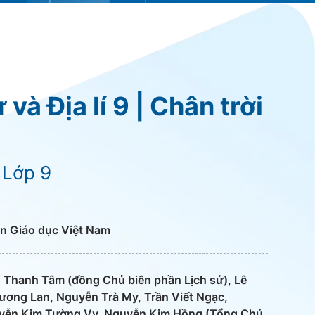
và Địa lí 9 | Chân trời
 Lớp 9
n Giáo dục Việt Nam
ồ Thanh Tâm (đồng Chủ biên phần Lịch sử), Lê
ơng Lan, Nguyễn Trà My, Trần Viết Ngạc,
yễn Kim Tường Vy, Nguyễn Kim Hồng (Tổng Chủ