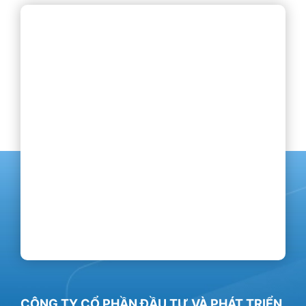
CÔNG TY CỔ PHẦN ĐẦU TƯ VÀ PHÁT TRIỂN