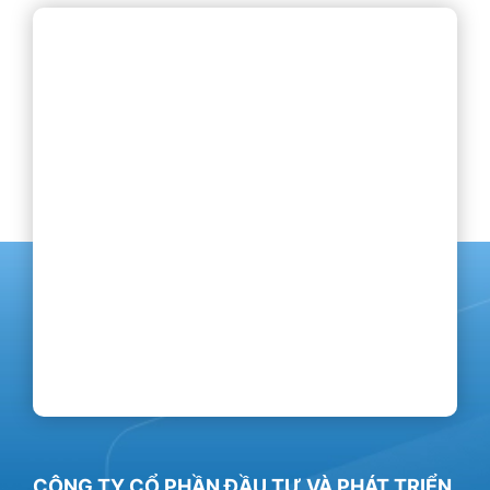
CÔNG TY CỔ PHẦN ĐẦU TƯ VÀ PHÁT TRIỂN