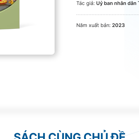
Tác giả:
Uỷ ban nhân dân T
Năm xuất bản:
2023
SÁCH CÙNG CHỦ ĐỀ