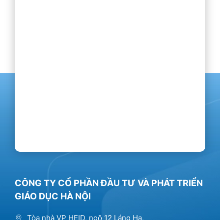
CÔNG TY CỔ PHẦN ĐẦU TƯ VÀ PHÁT TRIỂN
GIÁO DỤC HÀ NỘI
Tòa nhà VP HEID, ngõ 12 Láng Hạ,