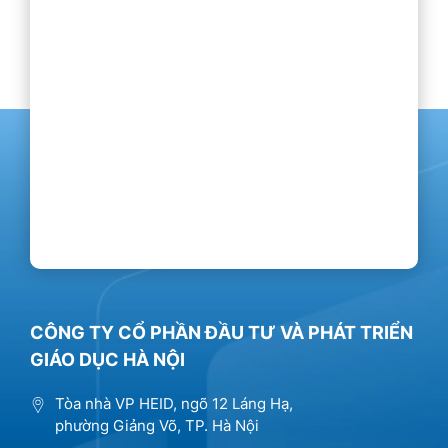
CÔNG TY CỔ PHẦN ĐẦU TƯ VÀ PHÁT TRIỂN
GIÁO DỤC HÀ NỘI
Tòa nhà VP HEID, ngõ 12 Láng Hạ,
phường Giảng Võ, TP. Hà Nội