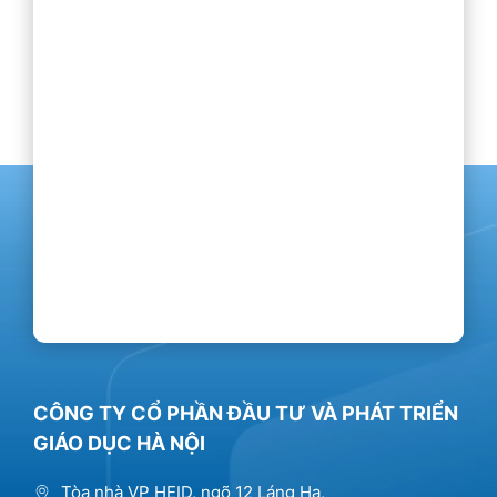
CÔNG TY CỔ PHẦN ĐẦU TƯ VÀ PHÁT TRIỂN
GIÁO DỤC HÀ NỘI
Tòa nhà VP HEID, ngõ 12 Láng Hạ,