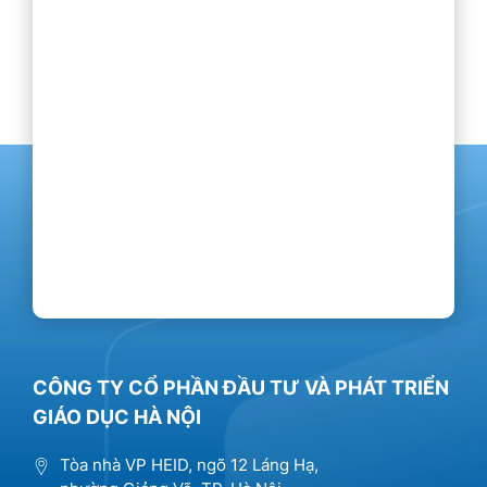
CÔNG TY CỔ PHẦN ĐẦU TƯ VÀ PHÁT TRIỂN
GIÁO DỤC HÀ NỘI
Tòa nhà VP HEID, ngõ 12 Láng Hạ,