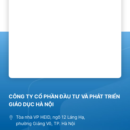
CÔNG TY CỔ PHẦN ĐẦU TƯ VÀ PHÁT TRIỂN
GIÁO DỤC HÀ NỘI
Tòa nhà VP HEID, ngõ 12 Láng Hạ,
phường Giảng Võ, TP. Hà Nội