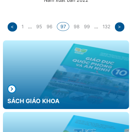
Năm xuất bản 2022
<
1
…
95
96
97
98
99
…
132
>
SÁCH
GIÁO KHOA