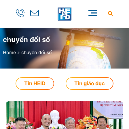
chuyển đổi số
Home
»
chuyển đổi số
Tin HEID
Tin giáo dục