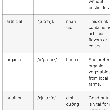
without
pesticides.
artificial
/ˌɑːtɪˈfɪʃl/
nhân
This drink
tạo
contains n
artificial
flavors or
colors.
organic
/ɔːˈɡænɪk/
hữu cơ
She prefer
organic
vegetable
from local
farms.
nutrition
/njuˈtrɪʃn/
dinh
Good nutri
dưỡng
is vital for 