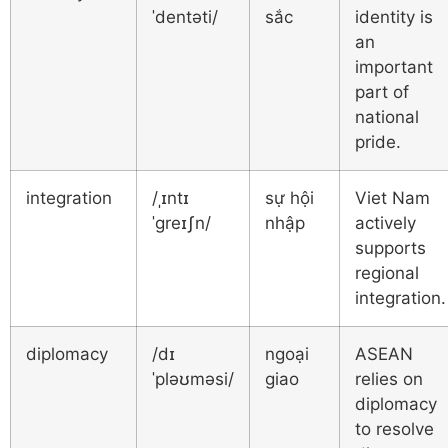
ˈdentəti/
sắc
identity is
an
important
part of
national
pride.
integration
/ˌɪntɪ
sự hội
Viet Nam
ˈɡreɪʃn/
nhập
actively
supports
regional
integration.
diplomacy
/dɪ
ngoại
ASEAN
ˈpləʊməsi/
giao
relies on
diplomacy
to resolve