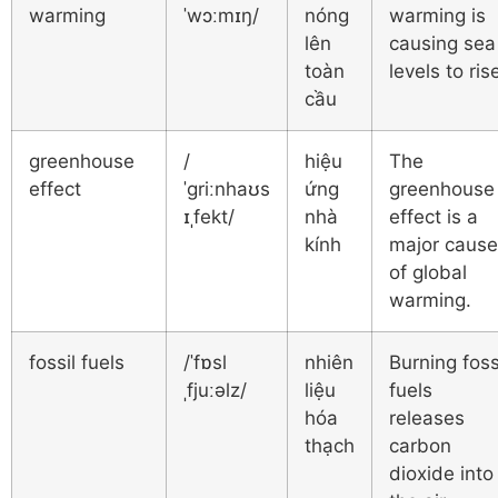
warming
ˈwɔːmɪŋ/
nóng
warming is
lên
causing sea
toàn
levels to ris
cầu
greenhouse
/
hiệu
The
effect
ˈɡriːnhaʊs
ứng
greenhouse
ɪˌfekt/
nhà
effect is a
kính
major cause
of global
warming.
fossil fuels
/ˈfɒsl
nhiên
Burning foss
ˌfjuːəlz/
liệu
fuels
hóa
releases
thạch
carbon
dioxide into