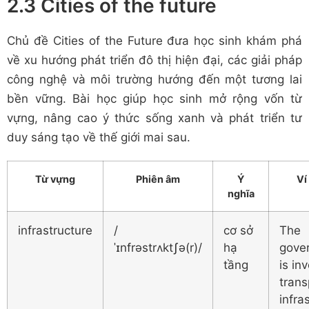
2.3 Cities of the future
Chủ đề Cities of the Future đưa học sinh khám phá
về xu hướng phát triển đô thị hiện đại, các giải pháp
công nghệ và môi trường hướng đến một tương lai
bền vững. Bài học giúp học sinh mở rộng vốn từ
vựng, nâng cao ý thức sống xanh và phát triển tư
duy sáng tạo về thế giới mai sau.
Từ vựng
Phiên âm
Ý
Ví
nghĩa
infrastructure
/
cơ sở
The
ˈɪnfrəstrʌktʃə(r)/
hạ
gove
tầng
is in
trans
infra