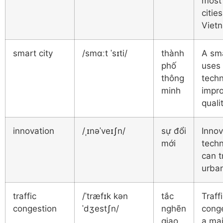
most 
cities
Viet
smart city
/smɑːt ˈsɪti/
thành
A sma
phố
uses
thông
techn
minh
impr
qualit
innovation
/ˌɪnəˈveɪʃn/
sự đổi
Innov
mới
tech
can 
urban
traffic
/ˈtræfɪk kən
tắc
Traff
congestion
ˈdʒestʃn/
nghẽn
conge
giao
a maj