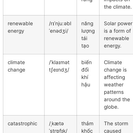
the climate.
renewable
/rɪˈnjuːəbl
năng
Solar power
energy
ˈenədʒi/
lượng
is a form of
tái
renewable
tạo
energy.
climate
/ˈklaɪmət
biến
Climate
change
tʃeɪndʒ/
đổi
change is
khí
affecting
hậu
weather
patterns
around the
globe.
catastrophic
/ˌkætə
thảm
The storm
ˈstrɒfɪk/
khốc
caused