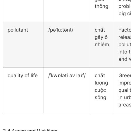
thông
probl
big ci
pollutant
/pəˈluːtənt/
chất
Facto
gây ô
relea
nhiễm
pollu
into t
and w
quality of life
/ˈkwɒləti əv laɪf/
chất
Gree
lượng
impr
cuộc
qualit
sống
in ur
areas
2.4 Asean and Viet Nam