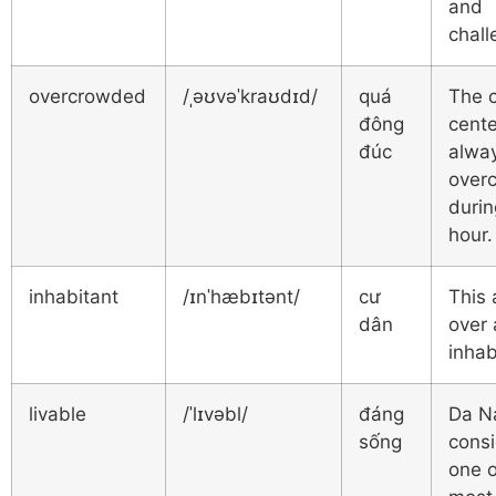
and
chall
overcrowded
/ˌəʊvəˈkraʊdɪd/
quá
The c
đông
cente
đúc
alwa
over
durin
hour.
inhabitant
/ɪnˈhæbɪtənt/
cư
This 
dân
over 
inhab
livable
/ˈlɪvəbl/
đáng
Da N
sống
cons
one o