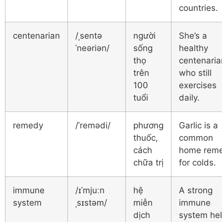
countries.
centenarian
/ˌsentə
người
She’s a
ˈneəriən/
sống
healthy
thọ
centenaria
trên
who still
100
exercises
tuổi
daily.
remedy
/ˈremədi/
phương
Garlic is a
thuốc,
common
cách
home rem
chữa trị
for colds.
immune
/ɪˈmjuːn
hệ
A strong
system
ˌsɪstəm/
miễn
immune
dịch
system he