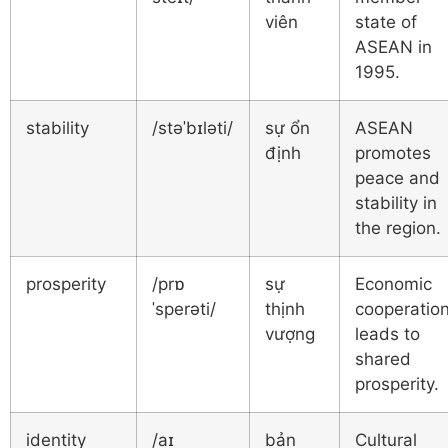
viên
state of
ASEAN in
1995.
stability
/stəˈbɪləti/
sự ổn
ASEAN
định
promotes
peace and
stability in
the region.
prosperity
/prɒ
sự
Economic
ˈsperəti/
thịnh
cooperatio
vượng
leads to
shared
prosperity.
identity
/aɪ
bản
Cultural