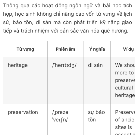
Thông qua các hoạt động ngôn ngữ và bài học tích
hợp, học sinh không chỉ nâng cao vốn từ vựng về lịch
sử, bảo tồn, di sản mà còn phát triển kỹ năng giao
tiếp và trách nhiệm với bản sắc văn hóa quê hương.
Từ vựng
Phiên âm
Ý nghĩa
Ví dụ
heritage
/ˈherɪtɪdʒ/
di sản
We shou
more to
preserv
cultural
heritage
preservation
/ˌprezə
sự bảo
Preserv
ˈveɪʃn/
tồn
of ancie
sites is
essentia