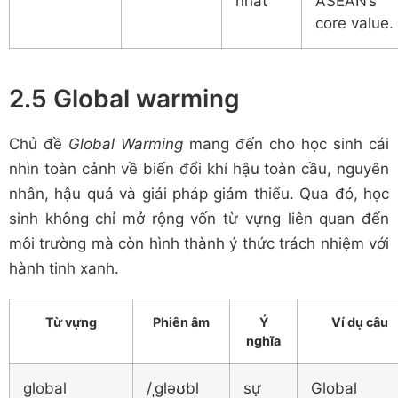
nhất
ASEAN’s
core value.
2.5 Global warming
Chủ đề
Global Warming
mang đến cho học sinh cái
nhìn toàn cảnh về biến đổi khí hậu toàn cầu, nguyên
nhân, hậu quả và giải pháp giảm thiểu. Qua đó, học
sinh không chỉ mở rộng vốn từ vựng liên quan đến
môi trường mà còn hình thành ý thức trách nhiệm với
hành tinh xanh.
Từ vựng
Phiên âm
Ý
Ví dụ câu
nghĩa
global
/ˌɡləʊbl
sự
Global