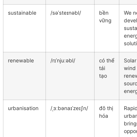
sustainable
/səˈsteɪnəbl/
bền
We n
vững
deve
susta
ener
solut
renewable
/rɪˈnjuːəbl/
có thể
Solar
tái
wind
tạo
rene
sourc
energ
urbanisation
/ˌɜːbənaɪˈzeɪʃn/
đô thị
Rapi
hóa
urban
bring
oppor