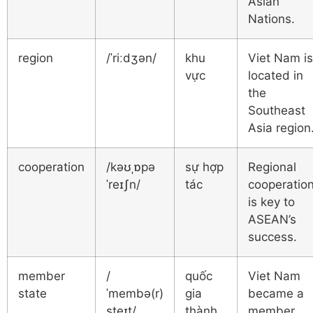
Asian
Nations.
region
/ˈriːdʒən/
khu
Viet Nam is
vực
located in
the
Southeast
Asia region
cooperation
/kəʊˌɒpə
sự hợp
Regional
ˈreɪʃn/
tác
cooperatio
is key to
ASEAN’s
success.
member
/
quốc
Viet Nam
state
ˈmembə(r)
gia
became a
steɪt/
thành
member