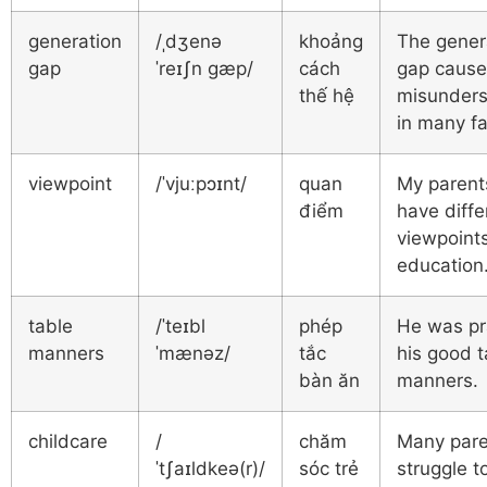
generation
/ˌdʒenə
khoảng
The gener
gap
ˈreɪʃn ɡæp/
cách
gap cause
thế hệ
misunders
in many fa
viewpoint
/ˈvjuːpɔɪnt/
quan
My parent
điểm
have diffe
viewpoint
education
table
/ˈteɪbl
phép
He was pr
manners
ˈmænəz/
tắc
his good t
bàn ăn
manners.
childcare
/
chăm
Many pare
ˈtʃaɪldkeə(r)/
sóc trẻ
struggle t