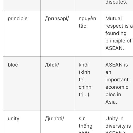
disputes.
principle
/ˈprɪnsəpl/
nguyên
Mutual
tắc
respect is a
founding
principle of
ASEAN.
bloc
/blɒk/
khối
ASEAN is
(kinh
an
tế,
important
chính
economic
trị…)
bloc in
Asia.
unity
/ˈjuːnəti/
sự
Unity in
thống
diversity is