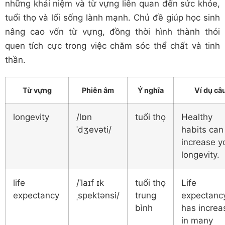
những khái niệm và từ vựng liên quan đến sức khỏe,
tuổi thọ và lối sống lành mạnh. Chủ đề giúp học sinh
nâng cao vốn từ vựng, đồng thời hình thành thói
quen tích cực trong việc chăm sóc thể chất và tinh
thần.
Từ vựng
Phiên âm
Ý nghĩa
Ví dụ câ
longevity
/lɒn
tuổi thọ
Healthy
ˈdʒevəti/
habits can
increase y
longevity.
life
/ˈlaɪf ɪk
tuổi thọ
Life
expectancy
ˌspektənsi/
trung
expectanc
bình
has increa
in many