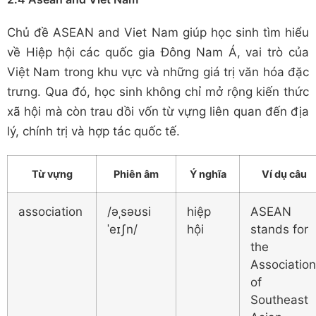
Chủ đề ASEAN and Viet Nam giúp học sinh tìm hiểu
về Hiệp hội các quốc gia Đông Nam Á, vai trò của
Việt Nam trong khu vực và những giá trị văn hóa đặc
trưng. Qua đó, học sinh không chỉ mở rộng kiến thức
xã hội mà còn trau dồi vốn từ vựng liên quan đến địa
lý, chính trị và hợp tác quốc tế.
Từ vựng
Phiên âm
Ý nghĩa
Ví dụ câu
association
/əˌsəʊsi
hiệp
ASEAN
ˈeɪʃn/
hội
stands for
the
Association
of
Southeast