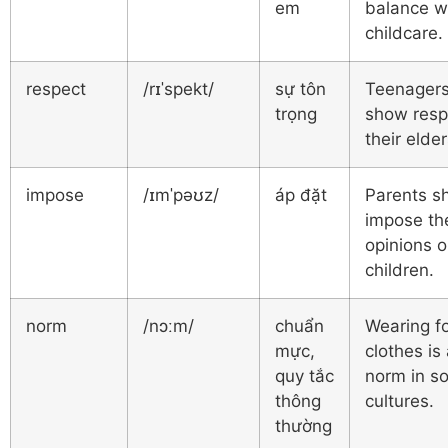
em
balance w
childcare.
respect
/rɪˈspekt/
sự tôn
Teenagers
trọng
show resp
their elder
impose
/ɪmˈpəʊz/
áp đặt
Parents sh
impose the
opinions 
children.
norm
/nɔːm/
chuẩn
Wearing f
mực,
clothes is 
quy tắc
norm in s
thông
cultures.
thường