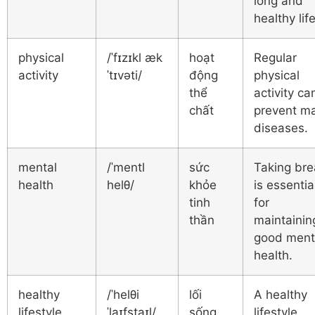
long and
healthy life
physical
/ˈfɪzɪkl æk
hoạt
Regular
activity
ˈtɪvəti/
động
physical
thể
activity ca
chất
prevent m
diseases.
mental
/ˈmentl
sức
Taking bre
health
helθ/
khỏe
is essentia
tinh
for
thần
maintainin
good ment
health.
healthy
/ˈhelθi
lối
A healthy
lifestyle
ˈlaɪfstaɪl/
sống
lifestyle