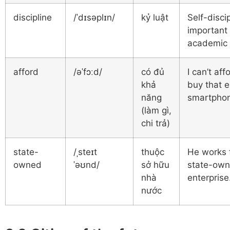
discipline
/ˈdɪsəplɪn/
kỷ luật
Self-discip
important 
academic 
afford
/əˈfɔːd/
có đủ
I can’t aff
khả
buy that 
năng
smartpho
(làm gì,
chi trả)
state-
/ˌsteɪt
thuộc
He works 
owned
ˈəʊnd/
sở hữu
state-ow
nhà
enterprise
nước