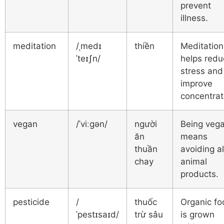
prevent
illness.
meditation
/ˌmedɪ
thiền
Meditation
ˈteɪʃn/
helps redu
stress and
improve
concentrat
vegan
/ˈviːɡən/
người
Being veg
ăn
means
thuần
avoiding al
chay
animal
products.
pesticide
/
thuốc
Organic fo
ˈpestɪsaɪd/
trừ sâu
is grown