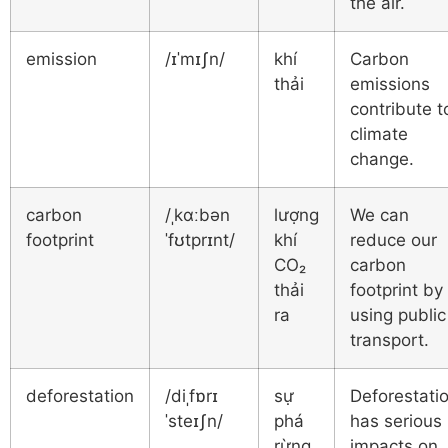
the air.
emission
/ɪˈmɪʃn/
khí
Carbon
thải
emissions
contribute t
climate
change.
carbon
/ˌkɑːbən
lượng
We can
footprint
ˈfʊtprɪnt/
khí
reduce our
CO₂
carbon
thải
footprint by
ra
using public
transport.
deforestation
/diˌfɒrɪ
sự
Deforestati
ˈsteɪʃn/
phá
has serious
rừng
impacts on