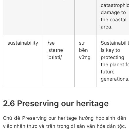
catastrophi
damage to
the coastal
area.
sustainability
/sə
sự
Sustainabili
ˌsteɪnə
bền
is key to
ˈbɪləti/
vững
protecting
the planet f
future
generations
2.6 Preserving our heritage
Chủ đề Preserving our heritage hướng học sinh đến
việc nhận thức và trân trọng di sản văn hóa dân tộc.