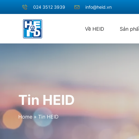
024 3512 3939
info@heid.vn
Về HEID
Sản ph
Tin HEID
Home
»
Tin HEID