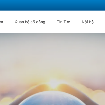
ẩm
Quan hệ cổ đông
Tin Tức
Nội bộ