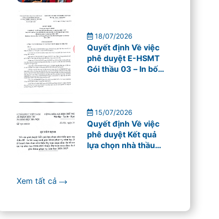
cho giáo viên
Trường THPT Mỹ
Đình
18/07/2026
Quyết định Về việc
phê duyệt E-HSMT
Gói thầu 03 – In bố
sung sách giáo khoa
phục vụ năm học
2026 – 2027
15/07/2026
Quyết định Về việc
phê duyệt Kết quả
lựa chọn nhà thầu
qua mạng
Xem tất cả