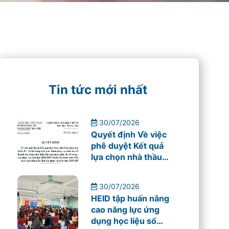
Tin tức mới nhất
30/07/2026
Quyết định Về việc
phê duyệt Kết quả
lựa chọn nhà thầu
qua mạng Gói thầu
03 – In bổ sung sách
30/07/2026
giáo khoa phục vụ
HEID tập huấn nâng
năm học 2026-
cao năng lực ứng
2027
dụng học liệu số