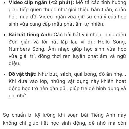
Video clip ngắn (<2 phút):
Mô tả các tình huống
giao tiếp quen thuộc như giới thiệu bản thân, chào
hỏi, mua đồ. Video ngắn vừa giữ sự chú ý của học
sinh vừa cung cấp mẫu phát âm tự nhiên.
Bài hát tiếng Anh:
Các bài hát vui nhộn, nhịp điệu
đơn giản và lời hát lặp lại, ví dụ: Hello Song,
Numbers Song. Âm nhạc giúp học sinh vừa học
vừa giải trí, đồng thời rèn luyện phát âm và ngữ
điệu.
Đồ vật thật:
Như bút, sách, quả bóng, đồ ăn nhẹ…
Khi đưa vào lớp, những vật dụng này khiến hoạt
động học trở nên gần gũi, giúp trẻ dễ hình dung và
ghi nhớ.
Sự chuẩn bị kỹ lưỡng khi soạn bài Tiếng Anh này
không chỉ giúp tiết học sinh động, dễ nhớ mà còn