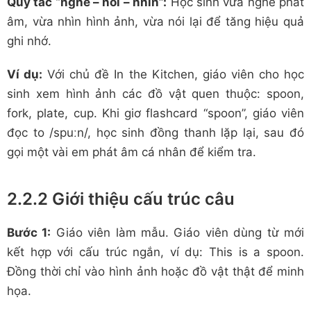
Quy tắc “nghe – nói – nhìn”:
Học sinh vừa nghe phát
âm, vừa nhìn hình ảnh, vừa nói lại để tăng hiệu quả
ghi nhớ.
Ví dụ:
Với chủ đề In the Kitchen, giáo viên cho học
sinh xem hình ảnh các đồ vật quen thuộc: spoon,
fork, plate, cup. Khi giơ flashcard “spoon”, giáo viên
đọc to /spuːn/, học sinh đồng thanh lặp lại, sau đó
gọi một vài em phát âm cá nhân để kiểm tra.
2.2.2 Giới thiệu cấu trúc câu
Bước 1:
Giáo viên làm mẫu. Giáo viên dùng từ mới
kết hợp với cấu trúc ngắn, ví dụ: This is a spoon.
Đồng thời chỉ vào hình ảnh hoặc đồ vật thật để minh
họa.