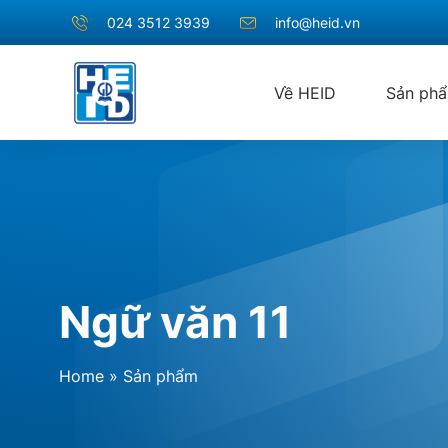
024 3512 3939
info@heid.vn
Về HEID
Sản ph
Ngữ văn 11
Home
»
Sản phẩm