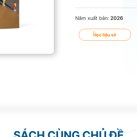
Năm xuất bản:
2026
Học liệu số
SÁCH CÙNG CHỦ ĐỀ