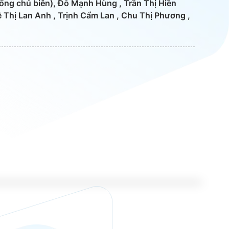
ng chủ biên), Đỗ Mạnh Hùng , Trần Thị Hiền
 Thị Lan Anh , Trịnh Cẩm Lan , Chu Thị Phương ,