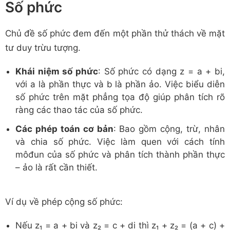
Số phức
Chủ đề số phức đem đến một phần thử thách về mặt
tư duy trừu tượng.
Khái niệm số phức
: Số phức có dạng z = a + bi,
với a là phần thực và b là phần ảo. Việc biểu diễn
số phức trên mặt phẳng tọa độ giúp phân tích rõ
ràng các thao tác của số phức.
Các phép toán cơ bản
: Bao gồm cộng, trừ, nhân
và chia số phức. Việc làm quen với cách tính
môđun của số phức và phân tích thành phần thực
– ảo là rất cần thiết.
Ví dụ về phép cộng số phức:
Nếu z₁ = a + bi và z₂ = c + di thì z₁ + z₂ = (a + c) +