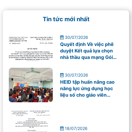
Tin tức mới nhất
30/07/2026
Quyết định Về việc phê
duyệt Kết quả lựa chọn
nhà thầu qua mạng Gói
thầu 03 – In bổ sung sách
giáo khoa phục vụ năm
30/07/2026
học 2026-2027
HEID tập huấn nâng cao
năng lực ứng dụng học
liệu số cho giáo viên
Trường THPT Mỹ Đình
18/07/2026