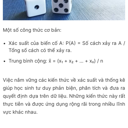
Một số công thức cơ bản:
Xác suất của biến cố A: P(A) = Số cách xảy ra A /
Tổng số cách có thể xảy ra.
Trung bình cộng: x̄ = (x₁ + x₂ + … + xₙ) / n
Việc nắm vững các kiến thức về xác suất và thống kê
giúp học sinh tư duy phản biện, phân tích và đưa ra
quyết định dựa trên dữ liệu. Những kiến thức này rất
thực tiễn và được ứng dụng rộng rãi trong nhiều lĩnh
vực khác nhau.