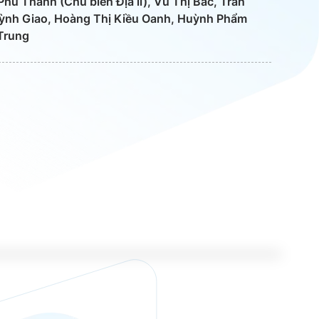
 Phú Thanh (Chủ biên Địa lí), Vũ Thị Bắc, Trần
ỳnh Giao, Hoàng Thị Kiều Oanh, Huỳnh Phẩm
Trung